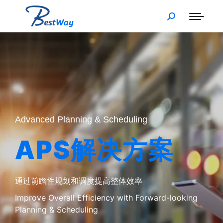
Advanced Planning & Scheduling
APS解决方案
通过前瞻性规划和调度提高整体效率
Improve Overall Efficiency with Forward-looking
Planning & Scheduling