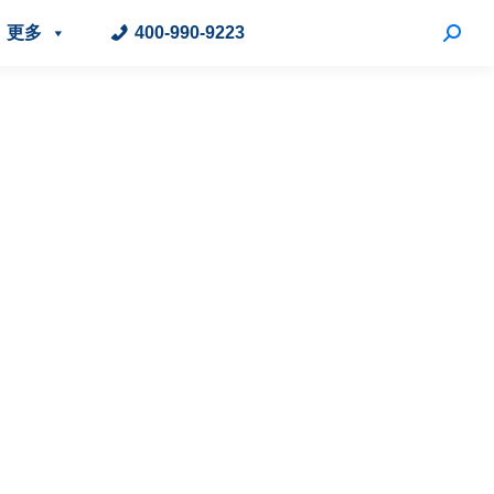
更多
400-990-9223