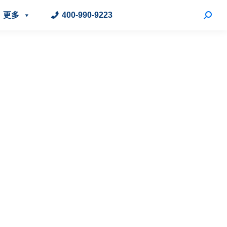
更多
400-990-9223