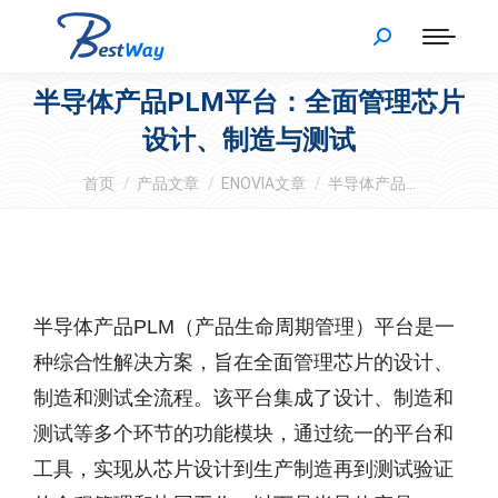
半导体产品PLM平台：全面管理芯片
设计、制造与测试
您在这里：
首页
产品文章
ENOVIA文章
半导体产品…
半导体产品PLM（产品生命周期管理）平台是一
种综合性解决方案，旨在全面管理芯片的设计、
制造和测试全流程。该平台集成了设计、制造和
测试等多个环节的功能模块，通过统一的平台和
工具，实现从芯片设计到生产制造再到测试验证