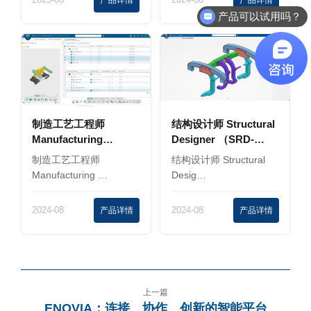
2025-08
产品详情
2024-08
产品详情
产品可以试用吗？
制造工艺工程师
结构设计师 Structural
Manufacturing
Designer （SRD-
Process Engineer
OC）
制造工艺工程师
结构设计师 Structural
（MGA）
Manufacturing …
Desig…
2024-08
产品详情
2024-08
产品详情
上一篇
ENOVIA：连接、协作、创新的智能平台