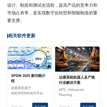
设计、制造和测试全流程，提高产品的竞争力和
市场占有率，是实现数字化转型和智能制造的重
要支撑。
相关软件更新
SPDM 2025 新功能介
达索系统机器人及产线
绍
行业解决方案
达索系统基于
APS（Advanced
3DEXPERIENCE平台的
Planning …
S…