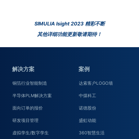
SIMULIA Isight 2023 精彩不断
其他详细功能更新敬请期待！
解决方案
案例
铜箔行业智能制造
达索客户LOGO墙
半导体PLM解决方案
中煤科工
面向订单的报价
诺德股份
研发项目管理
盛虹动能
虚拟孪生/数字孪生
360智慧生活