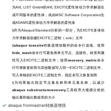
AVL LIST GmbH
AVL EXCITE
为
的
柔性体动力学求解器生
MSC.Software Corporation
成不同版本的柔性体，或由
生
ADAMS
成
柔性体动力学求解器的柔性体
Abaqus/Standard
EXCITE
§
作为
分析的一部分，为
多体动
EXCITE
.exb
力学求解器创建
二进制（
）文件
abaqus toexcite
§
转换器增加额外的命令行选项。使用
hide_mesh
命令行可避免将单元节点、连接性、材质和属
EXCITE
recovery_matrix
性写入
二进制文件；使用
命令
EXCITE
行可将恢复矩阵与其他数据写入同一
二进制文件、
EXCITE
写入单独的
二进制文件、指定未写入恢复矩阵
§
为结果输出指定节点集名称和单元集名称，以减少
abaqus substructurerecovery
工具程序大规模分析的
输出量和输出数据库的大小
abaqus fromnastran转换器增强