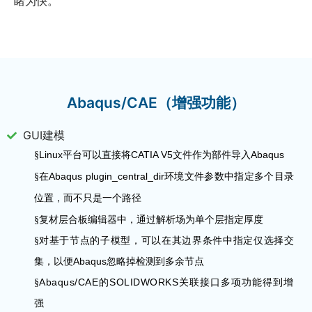
睹为快。
Abaqus/CAE（增强功能）
GUI建模
Linux
CATIA V5
Abaqus
§
平台可以直接将
文件作为部件导入
Abaqus plugin_central_dir
§
在
环境文件参数中指定多个目录
位置，而不只是一个路径
§
复材层合板编辑器中，通过解析场为单个层指定厚度
§
对基于节点的子模型，可以在其边界条件中指定仅选择交
Abaqus
集，以便
忽略掉检测到多余节点
Abaqus/CAE
SOLIDWORKS
§
的
关联接口多项功能得到增
强