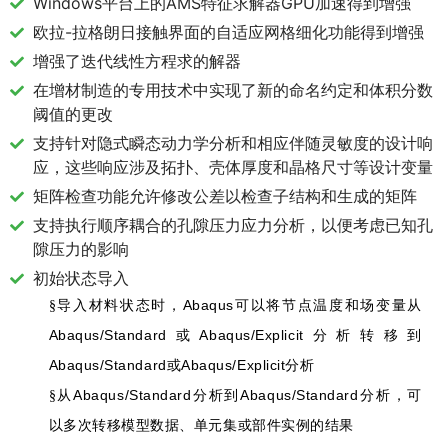
Windows平台上的AMS特征求解器GPU加速得到增强
欧拉-拉格朗日接触界面的自适应网格细化功能得到增强
增强了迭代线性方程求的解器
在增材制造的专用技术中实现了新的命名约定和体积分数
阈值的更改
支持针对隐式瞬态动力学分析和相应伴随灵敏度的设计响
应，这些响应涉及拓扑、壳体厚度和晶格尺寸等设计变量
矩阵检查功能允许修改公差以检查子结构和生成的矩阵
支持执行顺序耦合的孔隙压力应力分析，以便考虑已知孔
隙压力的影响
初始状态导入
Abaqus
§
导入材料状态时，
可以将节点温度和场变量从
Abaqus/Standard
Abaqus/Explicit
或
分析转移到
Abaqus/Standard
Abaqus/Explicit
或
分析
Abaqus/Standard
Abaqus/Standard
§
从
分析到
分析，可
以多次转移模型数据、单元集或部件实例的结果