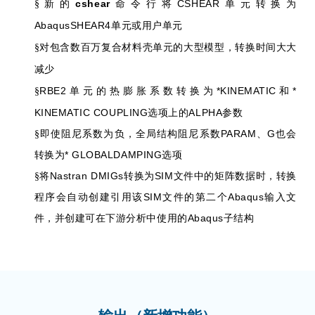
cshear
CSHEAR
§
新的
命令行将
单元转换为
AbaqusSHEAR4
单元或用户单元
§
对包含数百万复合材料壳单元的大型模型，转换时间大大
减少
RBE2
*KINEMATIC
*
§
单元的热膨胀系数转换为
和
KINEMATIC COUPLING
ALPHA
选项上的
参数
PARAM
G
§
即使阻尼系数为负，全局结构阻尼系数
、
也会
* GLOBALDAMPING
转换为
选项
Nastran DMIGs
SIM
§
将
转换为
文件中的矩阵数据时，转换
SIM
Abaqus
程序会自动创建引用该
文件的第二个
输入文
Abaqus
件，并创建可在下游分析中使用的
子结构