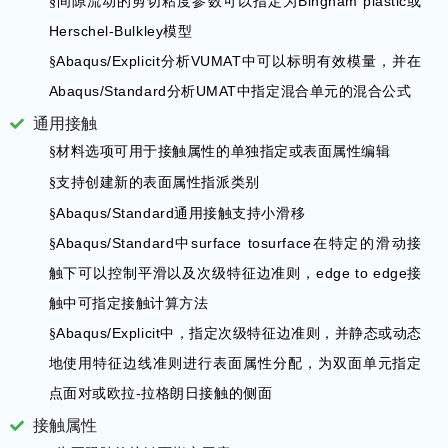
Bingham plastic
§
间隙流动的剪切粘度参数可以指定为
或
Herschel-Bulkley
模型
Abaqus/Explicit
VUMAT
§
分析
中可以标明有效模量，并在
Abaqus/Standard
UMAT
分析
中指定混合单元的混合公式
通用接触
§
材料选项可用于接触属性的单独指定或表面属性编辑
§
支持创建新的表面属性指派类别
Abaqus/Standard
§
通用接触支持小滑移
Abaqus/Standard
surface tosurface
§
中
在特定的滑动接
edge to edge
触下可以控制平滑以及次级特征边准则，
接
触中可指定接触计算方法
Abaqus/Explicit
§
中，指定次级特征边准则，并静态或动态
地使用特征边线准则进行表面属性分配，为双面单元指定
-
点面对或欧拉
拉格朗日接触的侧面
接触属性