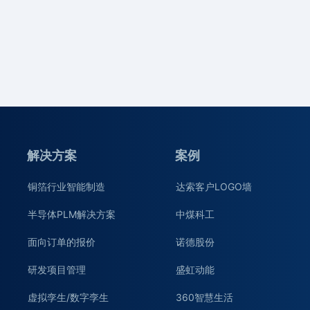
解决方案
案例
铜箔行业智能制造
达索客户LOGO墙
半导体PLM解决方案
中煤科工
面向订单的报价
诺德股份
研发项目管理
盛虹动能
虚拟孪生/数字孪生
360智慧生活